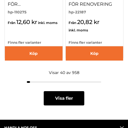
FÖR
FÖR RENOVERING
KYLSKÅPSGÅNGJÄRN
hp-110275
hp-22187
12,60 kr
20,82 kr
Från
inkl. moms
Från
inkl. moms
Finns fler varianter
Finns fler varianter
Köp
Köp
Visar 40 av 958
Visa fler
HANDLA HOS OSS