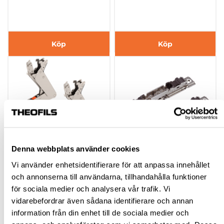
Köp
Köp
Denna webbplats använder cookies
Vi använder enhetsidentifierare för att anpassa innehållet
AVENTOS HS TOP
AVENTOS
och annonserna till användarna, tillhandahålla funktioner
LYFTARM 22S3500
HS/HL/HK/HK TOP
för sociala medier och analysera vår trafik. Vi
SYMMETRISK SH=350-
FRONTBESLAG
vidarebefordrar även sådana identifierare och annan
800 MM
20S4200 (2ST)
600904.44
600901.45
information från din enhet till de sociala medier och
SKRUVNING
976,50 kr
75,91 kr
inkl. moms
inkl. moms