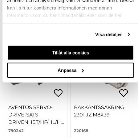
annons- och analysföretag som vi samarbetar med. Dessa
kan i sin tur kombinera informationen med annan
information som du har tillhandahållit eller som de har
samlat in när du har använt deras tjänster.
Köp
Köp
Visa detaljer
Tillåt alla cookies
Anpassa
AVENTOS SERVO-
BAKKANTSSÄKRING
DRIVE-SATS
2301 JZ M8X39
DRIVENHET/HF/HL/HS
23.A000
790242
220168