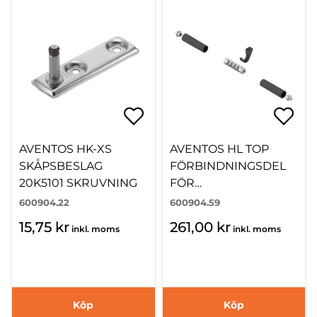
AVENTOS HK-XS
AVENTOS HL TOP
SKÅPSBESLAG
FÖRBINDNINGSDEL
20K5101 SKRUVNING
FÖR
TVÄRSTABILISERING
600904.22
600904.59
22Q080Z
15,75 kr
261,00 kr
inkl. moms
inkl. moms
Köp
Köp