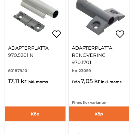
ADAPTERPLATTA
ADAPTERPLATTA
970.5201 N
RENOVERING
970.1701
601879.10
hp-23059
17,11 kr
7,05 kr
inkl. moms
Från
inkl. moms
Finns fler varianter
Köp
Köp