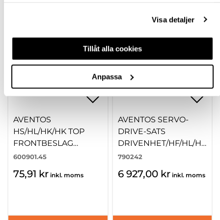
samlat in när du har använt deras tjänster.
Visa detaljer
Tillåt alla cookies
Anpassa
AVENTOS
AVENTOS SERVO-
HS/HL/HK/HK TOP
DRIVE-SATS
FRONTBESLAG
DRIVENHET/HF/HL/HS
20S4200 (2ST)
23.A000
600901.45
790242
SKRUVNING
75,91 kr
6 927,00 kr
inkl. moms
inkl. moms