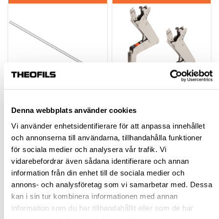
Denna webbplats använder cookies
AVENTOS HL TOP
AVENTOS HS TOP
TVÄRSTABILISERING
LYFTARM 22S3500
Vi använder enhetsidentifierare för att anpassa innehållet
22Q1076U
SYMMETRISK SH=350-
och annonserna till användarna, tillhandahålla funktioner
800 MM
600904.58
600904.44
för sociala medier och analysera vår trafik. Vi
vidarebefordrar även sådana identifierare och annan
282,00 kr
976,50 kr
inkl. moms
inkl. moms
information från din enhet till de sociala medier och
annons- och analysföretag som vi samarbetar med. Dessa
kan i sin tur kombinera informationen med annan
information som du har tillhandahållit eller som de har
Köp
Köp